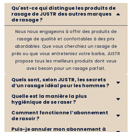
Qu'est-ce qui distingue les produits de
rasage de JUSTR des autres marques
de rasage ?
Nous nous engageons à offrir des produits de
rasage de qualité et confortables à des prix
abordables. Que vous cherchiez un rasage de
près ou que vous entreteniez votre barbe, JUSTR
propose tous les meilleurs produits dont vous
avez besoin pour un rasage parfait.
Quels sont, selon JUSTR, les secrets
d’un rasage idéal pour les hommes ?
Quelle est la manière la plus
Avant de vous raser, vous avez besoin des bons
hygiénique de se raser ?
outils. Heureusement, avec notre checklist de
rasage et notre boutique tout-en-un, vous
Comment fonctionne l’abonnement
Pour obtenir un rasage net et doux tout en
de rasoir ?
pouvez facilement vous équiper pour une
évitant les désagréments comme les brûlures
épilation sans tracas à vie.
du rasoir, l’acné ou les démangeaisons, suivez
Puis-je annuler mon abonnement à
Vous recevez des recharges de lames