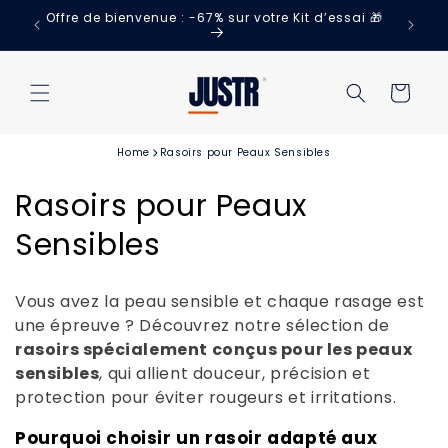
et
Offre de bienvenue : -67% sur votre Kit d’essai 🎁
ge
passer
au
contenu
Panier
Home
Rasoirs pour Peaux Sensibles
C
Rasoirs pour Peaux
o
Sensibles
l
Vous avez la peau sensible et chaque rasage est
l
une épreuve ? Découvrez notre sélection de
rasoirs spécialement conçus pour les peaux
e
sensibles
, qui allient douceur, précision et
c
protection pour éviter rougeurs et irritations.
t
Pourquoi choisir un rasoir adapté aux