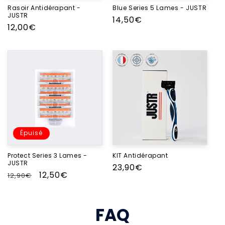
Rasoir Antidérapant -
Blue Series 5 Lames - JUSTR
JUSTR
Prix
14,50€
Prix
12,00€
habituel
habituel
Épuisé
Protect Series 3 Lames -
KIT Antidérapant
JUSTR
Prix
23,90€
Prix
Prix
12,50€
12,90€
habituel
habituel
promotionnel
FAQ